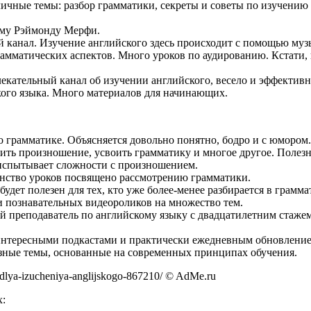
ичные темы: разбор грамматики, секреты и советы по изучению
ому Рэймонду Мерфи.
 канал. Изучение английского здесь происходит с помощью муз
амматических аспектов. Много уроков по аудированию. Кстати, 
екательный канал об изучении английского, весело и эффективн
ого языка. Много материалов для начинающих.
грамматике. Объясняется довольно понятно, бодро и с юмором.
ить произношение, усвоить грамматику и многое другое. Полезно
 испытывает сложности с произношением.
инство уроков посвящено рассмотрению грамматики.
будет полезен для тех, кто уже более-менее разбирается в грам
 познавательных видеороликов на множество тем.
преподаватель по английскому языку с двадцатилетним стажем.
интересными подкастами и практически ежедневным обновление
зные темы, основанные на современных принципах обучения.
dlya-izucheniya-anglijskogo-867210/ © AdMe.ru
х: