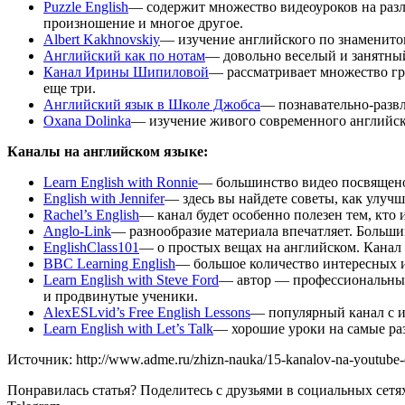
Puzzle English
— содержит множество видеоуроков на разл
произношение и многое другое.
Albert Kakhnovskiy
— изучение английского по знаменит
Английский как по нотам
— довольно веселый и занятный
Канал Ирины Шипиловой
— рассматривает множество гр
еще три.
Английский язык в Школе Джобса
— познавательно-развл
Oxana Dolinka
— изучение живого современного английск
Каналы на английском языке:
Learn English with Ronnie
— большинство видео посвящено 
English with Jennifer
— здесь вы найдете советы, как улучш
Rachel’s English
— канал будет особенно полезен тем, кто
Anglo-Link
— разнообразие материала впечатляет. Больш
EnglishClass101
— о простых вещах на английском. Канал 
BBC Learning English
— большое количество интересных и
Learn English with Steve Ford
— автор — профессиональный 
и продвинутые ученики.
AlexESLvid’s Free English Lessons
— популярный канал с 
Learn English with Let’s Talk
— хорошие уроки на самые ра
Источник: http://www.adme.ru/zhizn-nauka/15-kanalov-na-youtube-
Понравилась статья? Поделитесь с друзьями в социальных сетя